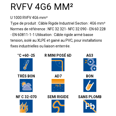
RVFV 4G6 MM²
U 1000 RVFV 4G6 mm²
Type de produit : Câble Rigide Industriel Section : 4G6 mm²
Normes de référence : NFC 32 321- NFC 32 090 - EN 60 228
- EN 60811-1-1 Utilisation : Câble rigide armé basse
tension, isolé au XLPE et gainé au PVC, pour installations
fixes industrielles ou liaison enterrée.
°C +60 -25
R MINI POSÉ 6D
AG3
TRÈS BON
AD7
BON
NF C 32-070
SEMI RIGIDE
SANS PLOMB