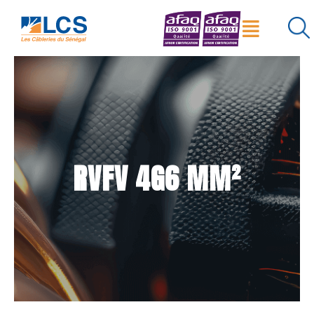
Menu
×
Réinitialiser
Rechercher
RVFV 4G6 MM²