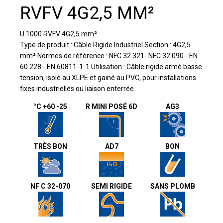
RVFV 4G2,5 MM²
U 1000 RVFV 4G2,5 mm²
Type de produit : Câble Rigide Industriel Section : 4G2,5
mm² Normes de référence : NFC 32 321- NFC 32 090 - EN
60 228 - EN 60811-1-1 Utilisation : Câble rigide armé basse
tension, isolé au XLPE et gainé au PVC, pour installations
fixes industrielles ou liaison enterrée.
°C +60 -25
R MINI POSÉ 6D
AG3
TRÈS BON
AD7
BON
NF C 32-070
SEMI RIGIDE
SANS PLOMB