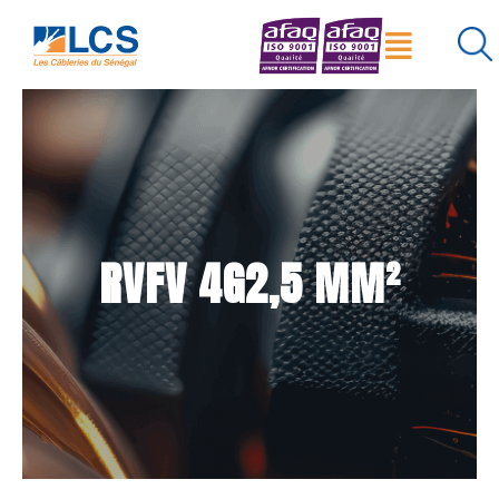
Menu
×
Réinitialiser
Rechercher
RVFV 4G2,5 MM²