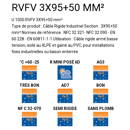
RVFV 3X95+50 MM²
U 1000 RVFV 3X95+50 mm²
Type de produit : Câble Rigide Industriel Section : 3X95+50
mm² Normes de référence : NFC 32 321- NFC 32 090 - EN
60 228 - EN 60811-1-1 Utilisation : Câble rigide armé basse
tension, isolé au XLPE et gainé au PVC, pour installations
fixes industrielles ou liaison enterrée.
°C +60 -25
R MINI POSÉ 6D
AG3
TRÈS BON
AD7
BON
NF C 32-070
SEMI RIGIDE
SANS PLOMB