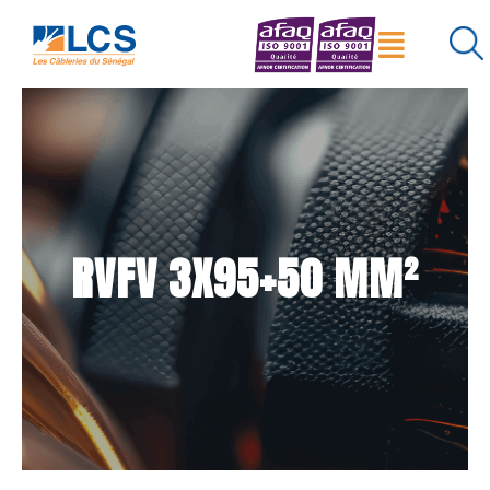
Menu
×
Réinitialiser
Rechercher
RVFV 3X95+50 MM²