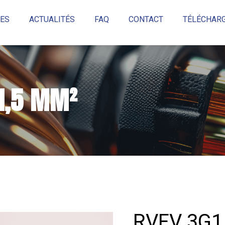
ES
ACTUALITÉS
FAQ
CONTACT
TÉLÉCHARG
Réinitialiser
1,5 MM²
RVFV 3G1