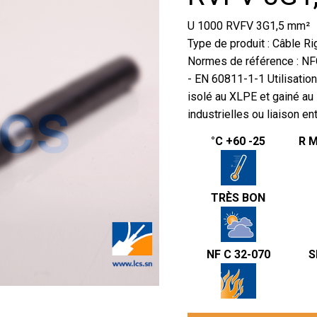
U 1000 RVFV 3G1,5 mm²
Type de produit : Câble Ri
Normes de référence : NF
- EN 60811-1-1 Utilisation
isolé au XLPE et gainé au 
industrielles ou liaison en
°C +60 -25
R M
TRÈS BON
NF C 32-070
S