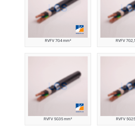
RVFV 7G4 mm²
RVFV 7G2,
RVFV 5G35 mm²
RVFV 5G2