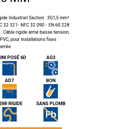
gide Industriel Section : 3G1,5 mm²
C 32 321- NFC 32 090 - EN 60 228
 : Câble rigide armé basse tension,
PVC, pour installations fixes
terrée.
INI POSÉ 6D
AG3
AD7
BON
EMI RIGIDE
SANS PLOMB