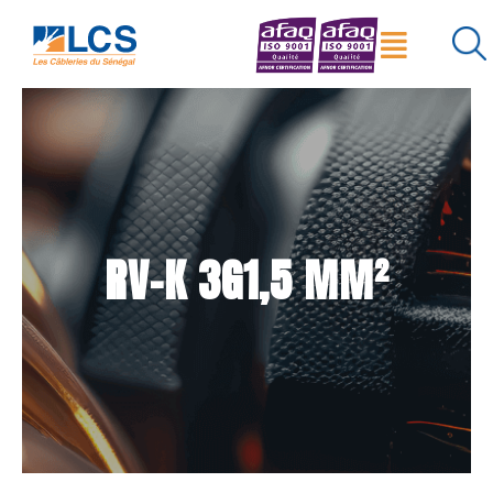
Menu
×
Réinitialiser
Rechercher
RV-K 3G1,5 MM²