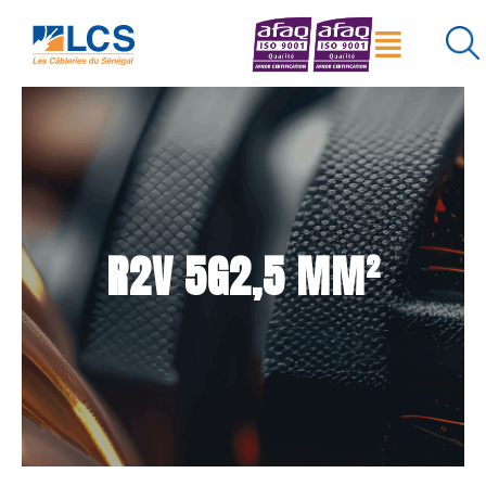
Menu
×
Réinitialiser
Rechercher
R2V 5G2,5 MM²