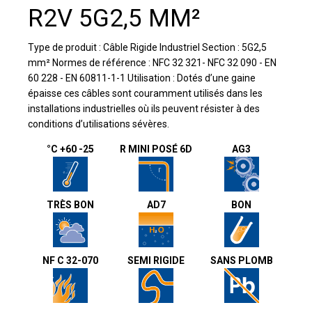
R2V 5G2,5 MM²
Type de produit : Câble Rigide Industriel Section : 5G2,5
mm² Normes de référence : NFC 32 321- NFC 32 090 - EN
60 228 - EN 60811-1-1 Utilisation : Dotés d’une gaine
épaisse ces câbles sont couramment utilisés dans les
installations industrielles où ils peuvent résister à des
conditions d’utilisations sévères.
°C +60 -25
R MINI POSÉ 6D
AG3
TRÈS BON
AD7
BON
NF C 32-070
SEMI RIGIDE
SANS PLOMB