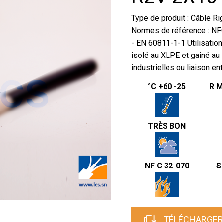
Type de produit : Câble R
Normes de référence : NF
- EN 60811-1-1 Utilisation
isolé au XLPE et gainé au 
industrielles ou liaison en
°C +60 -25
R M
TRÈS BON
NF C 32-070
S
TÉLÉCHARGER