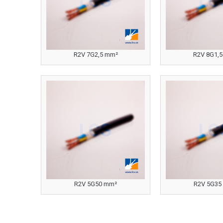
R2V 7G2,5 mm²
R2V 8G1,
R2V 5G50 mm²
R2V 5G35