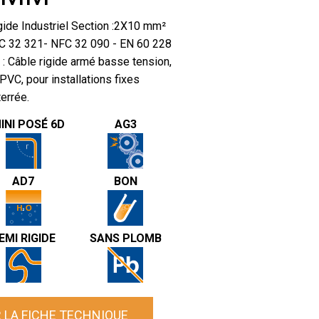
igide Industriel Section :2X10 mm²
C 32 321- NFC 32 090 - EN 60 228
 : Câble rigide armé basse tension,
PVC, pour installations fixes
terrée.
INI POSÉ 6D
AG3
AD7
BON
EMI RIGIDE
SANS PLOMB
 LA FICHE TECHNIQUE