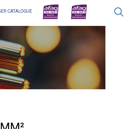
ER CATALOGUE
×
Rechercher
 MM²