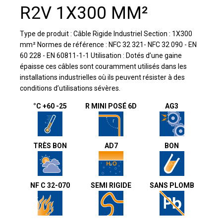
R2V 1X300 MM²
Type de produit : Câble Rigide Industriel Section : 1X300
mm² Normes de référence : NFC 32 321- NFC 32 090 - EN
60 228 - EN 60811-1-1 Utilisation : Dotés d’une gaine
épaisse ces câbles sont couramment utilisés dans les
installations industrielles où ils peuvent résister à des
conditions d’utilisations sévères.
°C +60 -25
R MINI POSÉ 6D
AG3
TRÈS BON
AD7
BON
NF C 32-070
SEMI RIGIDE
SANS PLOMB