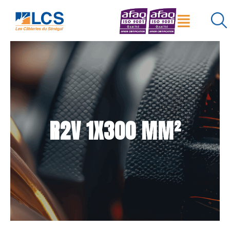
Menu
×
Réinitialiser
Rechercher
R2V 1X300 MM²