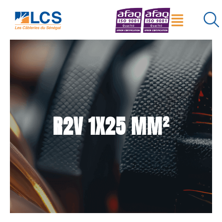
Menu
×
Réinitialiser
Rechercher
R2V 1X25 MM²