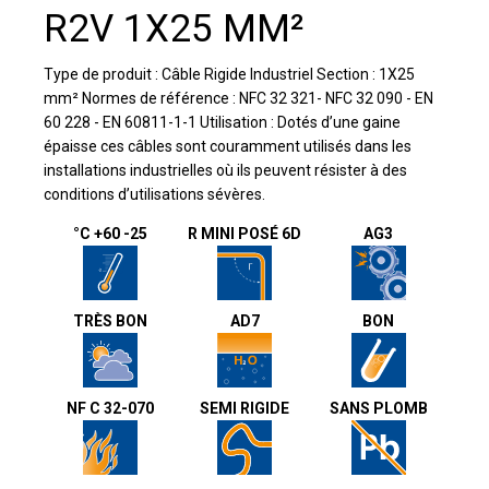
R2V 1X25 MM²
Type de produit : Câble Rigide Industriel Section : 1X25
mm² Normes de référence : NFC 32 321- NFC 32 090 - EN
60 228 - EN 60811-1-1 Utilisation : Dotés d’une gaine
épaisse ces câbles sont couramment utilisés dans les
installations industrielles où ils peuvent résister à des
conditions d’utilisations sévères.
°C +60 -25
R MINI POSÉ 6D
AG3
TRÈS BON
AD7
BON
NF C 32-070
SEMI RIGIDE
SANS PLOMB