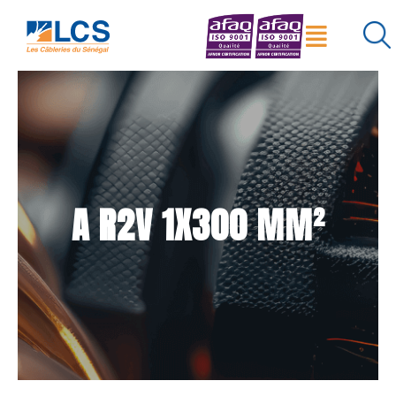
Menu
×
Réinitialiser
Rechercher
A R2V 1X300 MM²