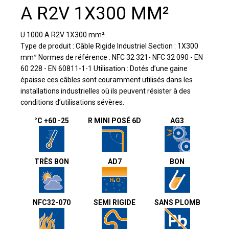
A R2V 1X300 MM²
U 1000 A R2V 1X300 mm²
Type de produit : Câble Rigide Industriel Section : 1X300
mm² Normes de référence : NFC 32 321- NFC 32 090 - EN
60 228 - EN 60811-1-1 Utilisation : Dotés d’une gaine
épaisse ces câbles sont couramment utilisés dans les
installations industrielles où ils peuvent résister à des
conditions d’utilisations sévères.
°C +60 -25
R MINI POSÉ 6D
AG3
TRÈS BON
AD7
BON
NFC32-070
SEMI RIGIDE
SANS PLOMB