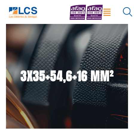
Menu
×
Réinitialiser
Rechercher
3X35+54,6+16 MM²