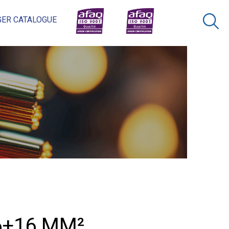
ER CATALOGUE
×
Rechercher
6+16 MM²