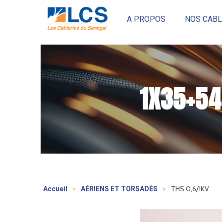
A PROPOS
NOS CABL
1X35+54
>
>
THS 0,6/1KV
Accueil
AÉRIENS ET TORSADÉS