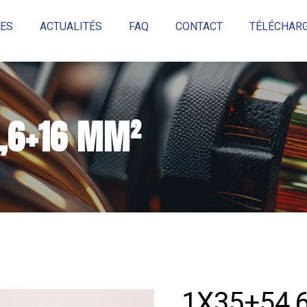
ES
ACTUALITÉS
FAQ
CONTACT
TÉLÉCHARG
Réinitialiser
,6+16 MM²
1X35+54,