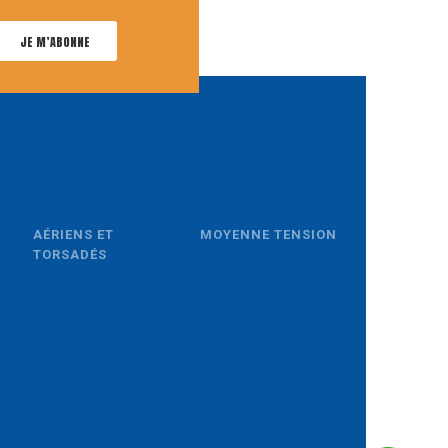
JE M’ABONNE
AÉRIENS ET
MOYENNE TENSION
TORSADÉS