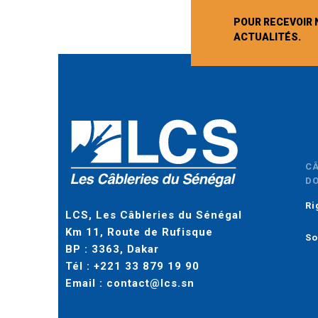
POUR RECEVOIR 
ACTUALITÉS.
C
D
Ri
LCS, Les Câbleries du Sénégal
Km 11, Route de Rufisque
So
BP : 3363, Dakar
Tél :
+221 33 879 19 90
Email :
contact@lcs.sn