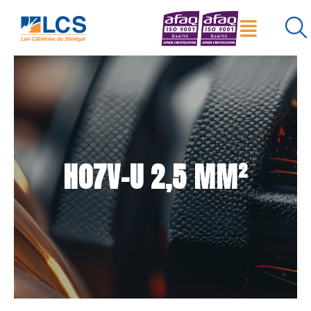
Menu
×
Réinitialiser
Rechercher
H07V-U 2,5 MM²