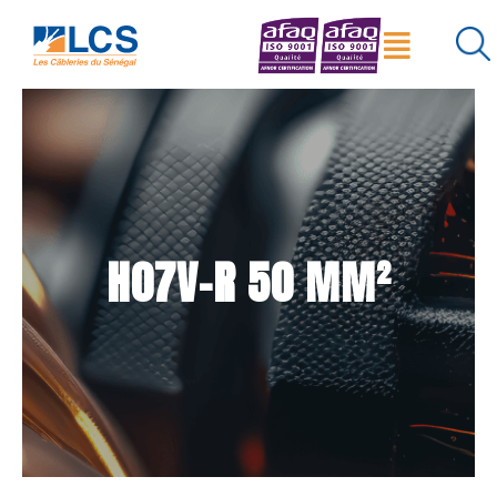
Menu
×
Réinitialiser
Rechercher
H07V-R 50 MM²