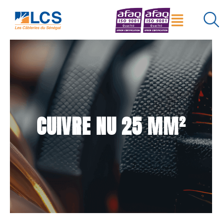
Menu
×
Réinitialiser
Rechercher
CUIVRE NU 25 MM²